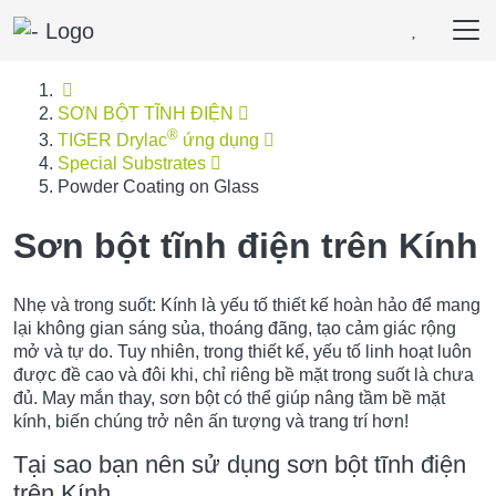
Untermenü öffnen für „trang chủ“
Untermenü öffnen für „SƠN B
SƠN BỘT TĨNH ĐIỆN
®
Untermenü öffnen für „TIG
TIGER Drylac
ứng dụng
Untermenü öffnen für „Special Subs
Special Substrates
Powder Coating on Glass
Sơn bột tĩnh điện trên Kính
Nhẹ và trong suốt: Kính là yếu tố thiết kế hoàn hảo để mang
lại không gian sáng sủa, thoáng đãng, tạo cảm giác rộng
mở và tự do. Tuy nhiên, trong thiết kế, yếu tố linh hoạt luôn
được đề cao và đôi khi, chỉ riêng bề mặt trong suốt là chưa
đủ. May mắn thay, sơn bột có thể giúp nâng tầm bề mặt
kính, biến chúng trở nên ấn tượng và trang trí hơn!
Tại sao bạn nên sử dụng sơn bột tĩnh điện
trên Kính